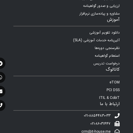
ارزیابی و صدور گواهینامه
مشاوره و پیاده‌سازی نرم‌افزار
آموزش
دانلود تقویم آموزشی
آئین‌نامه خدمات آموزشی (SLA)
نظرسنجی دوره‌ها
استعلام گواهینامه
درخواست تدریس
کاتالوگ
eTOM
PCI DSS
ITIL & CobiT
ارتباط با ما
021-88544830-33
021-86031447
crm@it-house.me