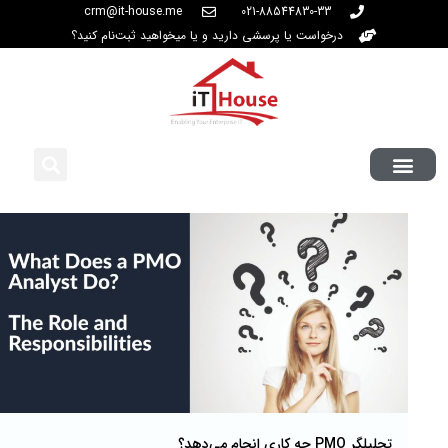
crm@it-house.me
021-88544830-33
درخواست یا پرسشی دارید و یا میخواهید ثبت‌نام کنید؟
تحلیلگر PMO چه کاری انجام می‌دهد؟