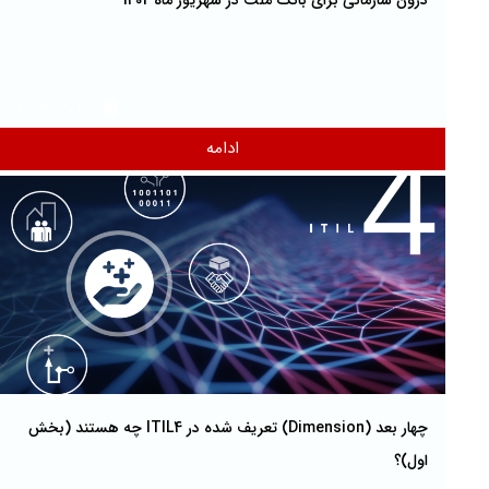
درون سازمانی برای بانک ملت در شهریور ماه 1402
2023/09/20
ادامه
چهار بعد (Dimension‌) تعریف شده در ITIL4 چه هستند (بخش
اول)؟‌