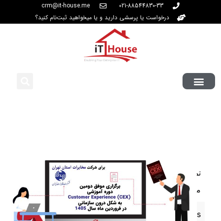
crm@it-house.me
021-88544830-33
درخواست یا پرسشی دارید و یا میخواهید ثبت‌نام کنید؟
تمامی
موارد
Business