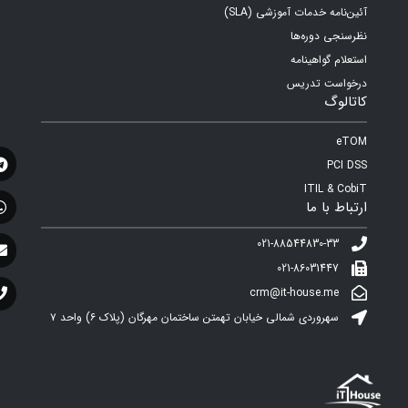
آئین‌نامه خدمات آموزشی (SLA)
نظرسنجی دوره‌ها
استعلام گواهینامه
درخواست تدریس
کاتالوگ
eTOM
PCI DSS
ITIL & CobiT
ارتباط با ما
021-88544830-33
021-86031447
crm@it-house.me
سهروردی شمالی خیابان تهمتن ساختمان مهرگان (پلاک ۶)‌ واحد ۷