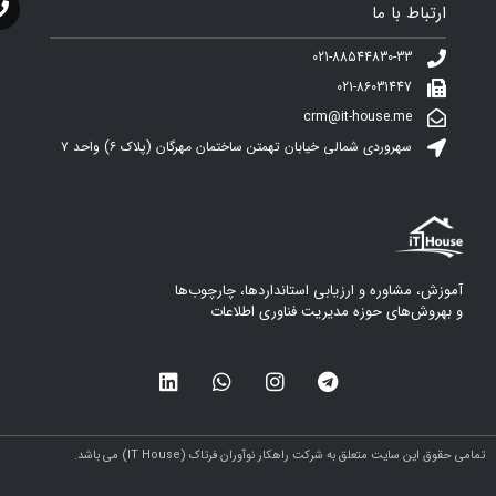
ارتباط با ما
021-88544830-33
021-86031447
crm@it-house.me
سهروردی شمالی خیابان تهمتن ساختمان مهرگان (پلاک ۶)‌ واحد ۷
آموزش، مشاوره و ارزیابی استانداردها، چارچوب‌ها
و بهروش‌های حوزه مدیریت فناوری اطلاعات
مامی حقوق این سایت متعلق به شرکت راهکار نوآوران فرتاک (IT House) می باشد.