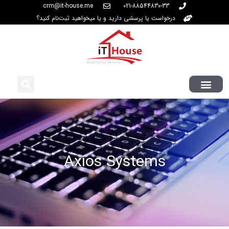
crm@it-house.me
021-88544830-33
درخواست یا پرسشی دارید و یا میخواهید ثبت‌نام کنید؟
Axios Systems