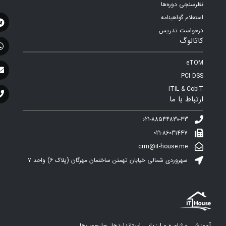
نظرسنجی دوره‌ها
استعلام گواهینامه
درخواست تدریس
کاتالوگ
eTOM
PCI DSS
ITIL & CobiT
ارتباط با ما
021-88544830-33
021-86031447
crm@it-house.me
سهروردی شمالی خیابان تهمتن ساختمان مهرگان (پلاک ۶)‌ واحد ۷
آموزش، مشاوره و ارزیابی استانداردها، چارچوب‌ها