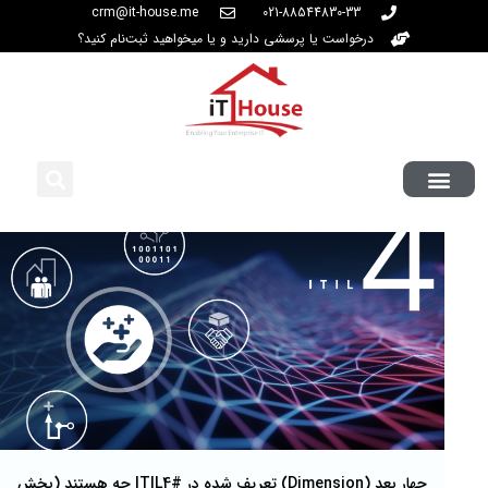
crm@it-house.me
021-88544830-33
درخواست یا پرسشی دارید و یا میخواهید ثبت‌نام کنید؟
چهار بعد (Dimension‌) تعریف شده در ITIL4# چه هستند (بخش