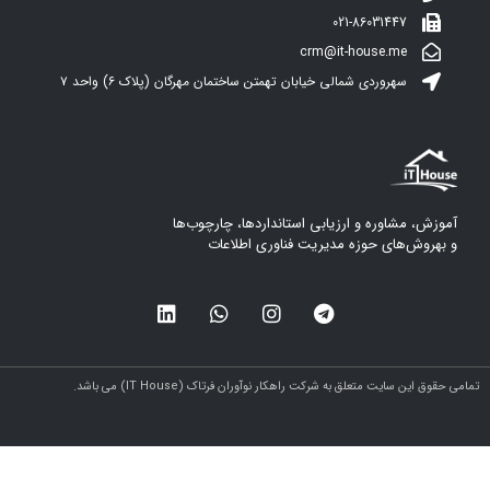
021-86031447
crm@it-house.me
سهروردی شمالی خیابان تهمتن ساختمان مهرگان (پلاک ۶)‌ واحد ۷
آموزش، مشاوره و ارزیابی استانداردها، چارچوب‌ها
و بهروش‌های حوزه مدیریت فناوری اطلاعات
مامی حقوق این سایت متعلق به شرکت راهکار نوآوران فرتاک (IT House) می باشد.