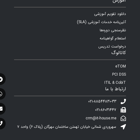
آموزش
دانلود تقویم آموزشی
آئین‌نامه خدمات آموزشی (SLA)
نظرسنجی دوره‌ها
استعلام گواهینامه
درخواست تدریس
کاتالوگ
eTOM
PCI DSS
ITIL & CobiT
ارتباط با ما
021-88544830-33
021-86031447
crm@it-house.me
سهروردی شمالی خیابان تهمتن ساختمان مهرگان (پلاک ۶)‌ واحد ۷