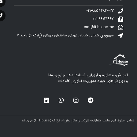
021-88544830-33
021-86031447
crm@it-house.me
سهروردی شمالی خیابان تهمتن ساختمان مهرگان (پلاک ۶)‌ واحد ۷
آموزش، مشاوره و ارزیابی استانداردها، چارچوب‌ها
و بهروش‌های حوزه مدیریت فناوری اطلاعات
مامی حقوق این سایت متعلق به شرکت راهکار نوآوران فرتاک (IT House) می باشد.