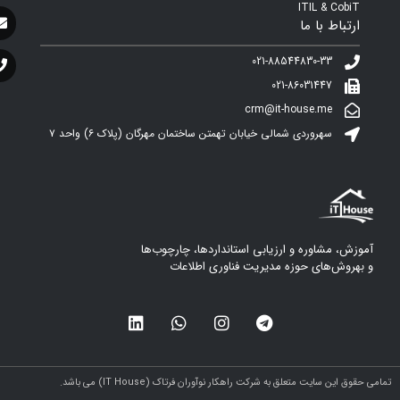
ITIL & CobiT
ارتباط با ما
021-88544830-33
021-86031447
crm@it-house.me
سهروردی شمالی خیابان تهمتن ساختمان مهرگان (پلاک ۶)‌ واحد ۷
آموزش، مشاوره و ارزیابی استانداردها، چارچوب‌ها
و بهروش‌های حوزه مدیریت فناوری اطلاعات
مامی حقوق این سایت متعلق به شرکت راهکار نوآوران فرتاک (IT House) می باشد.