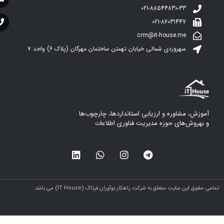
021-88544830-33
021-86031447
crm@it-house.me
سهروردی شمالی خیابان تهمتن ساختمان مهرگان (پلاک ۶)‌ واحد ۷
آموزش، مشاوره و ارزیابی استانداردها، چارچوب‌ها
و بهروش‌های حوزه مدیریت فناوری اطلاعات
مامی حقوق این سایت متعلق به شرکت راهکار نوآوران فرتاک (IT House) می باشد.