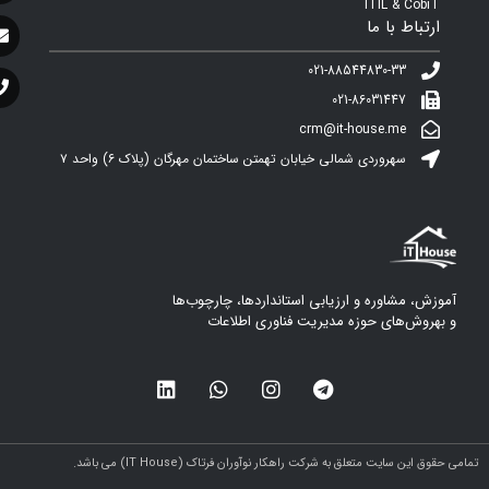
ITIL & CobiT
ارتباط با ما
021-88544830-33
021-86031447
crm@it-house.me
سهروردی شمالی خیابان تهمتن ساختمان مهرگان (پلاک ۶)‌ واحد ۷
آموزش، مشاوره و ارزیابی استانداردها، چارچوب‌ها
و بهروش‌های حوزه مدیریت فناوری اطلاعات
مامی حقوق این سایت متعلق به شرکت راهکار نوآوران فرتاک (IT House) می باشد.