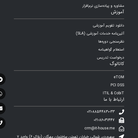
مشاوره و پیاده‌سازی نرم‌افزار
آموزش
دانلود تقویم آموزشی
آئین‌نامه خدمات آموزشی (SLA)
نظرسنجی دوره‌ها
استعلام گواهینامه
درخواست تدریس
کاتالوگ
eTOM
PCI DSS
ITIL & CobiT
ارتباط با ما
021-88544830-33
021-86031447
crm@it-house.me
سهروردی شمالی خیابان تهمتن ساختمان مهرگان (پلاک ۶)‌ واحد ۷