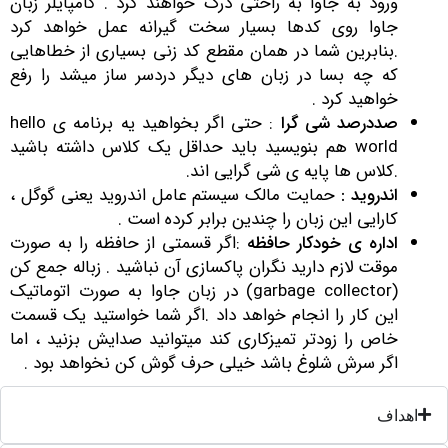
ورود به جاوا به راحتی درک خواهند کرد . کامپایلر زبان
جاوا روی کدها بسیار سخت گیرانه عمل خواهد کرد
.بنابرین شما در همان مقطع کد زنی بسیاری از خطاهایی
که چه بسا در زبان های دیگر دردسر ساز میشد را رفع
خواهید کرد .
صددرصد شی گرا
: حتی اگر بخواهید یه برنامه ی hello
world هم بنویسید باید حداقل یک کلاس داشته باشید
.کلاس ها پایه ی شی گرایی اند.
اندروید
:
حمایت مالک سیستم عامل اندروید یعنی گوگل ،
کارایی این زبان را چندین برابر کرده است .
اداره ی خودکار حافظه
:اگر قسمتی از حافظه را به صورت
موقت لازم دارید نگران پاکسازی آن نباشید . زباله جمع کن
(garbage collector) در زبان جاوا به صورت اتوماتیک
این کار را انجام خواهد داد .اگر شما خواستید یک قسمت
خاص را زودتر تمیزکاری کند میتوانید صدایش بزنید ، اما
اگر سرش شلوغ باشد خیلی حرف گوش کن نخواهد بود .
اهداف