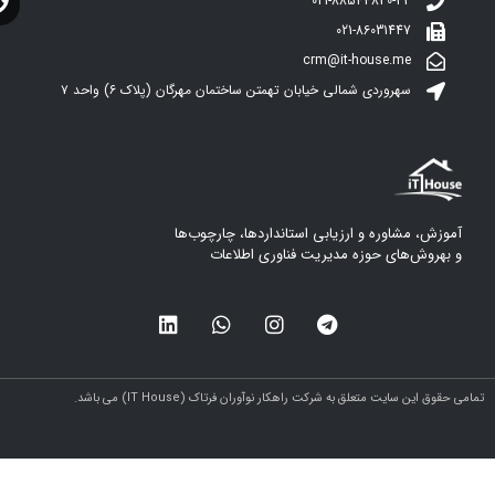
021-88544830-33
021-86031447
crm@it-house.me
سهروردی شمالی خیابان تهمتن ساختمان مهرگان (پلاک ۶)‌ واحد ۷
آموزش، مشاوره و ارزیابی استانداردها، چارچوب‌ها
و بهروش‌های حوزه مدیریت فناوری اطلاعات
مامی حقوق این سایت متعلق به شرکت راهکار نوآوران فرتاک (IT House) می باشد.