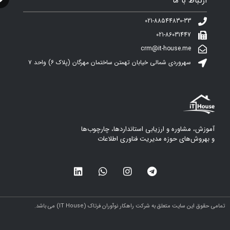
ارتباط با ما
021-88544830-33
021-86031447
crm@it-house.me
سهروردی شمالی خیابان تهمتن ساختمان مهرگان (پلاک ۶)‌ واحد ۷
آموزش، مشاوره و ارزیابی استانداردها، چارچوب‌ها
و بهروش‌های حوزه مدیریت فناوری اطلاعات
مامی حقوق این سایت متعلق به شرکت راهکار نوآوران فرتاک (IT House) می باشد.