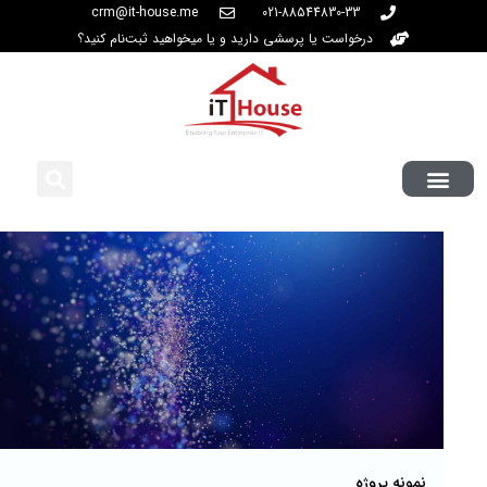
crm@it-house.me
021-88544830-33
درخواست یا پرسشی دارید و یا میخواهید ثبت‌نام کنید؟
نمونه پروژه