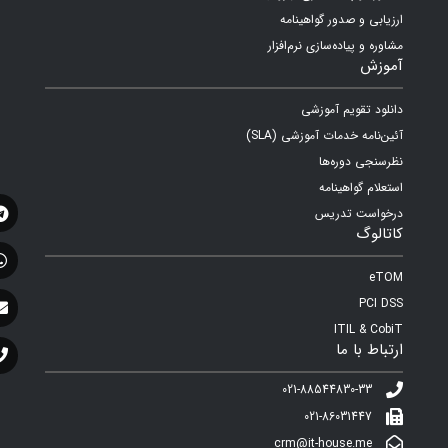
ارزیابی و صدور گواهینامه
مشاوره و پیاده‌سازی نرم‌افزار
آموزش
دانلود تقویم آموزشی
آئین‌نامه خدمات آموزشی (SLA)
نظرسنجی دوره‌ها
استعلام گواهینامه
درخواست تدریس
کاتالوگ
eTOM
PCI DSS
ITIL & CobiT
ارتباط با ما
021-88544830-33
021-86031447
crm@it-house.me