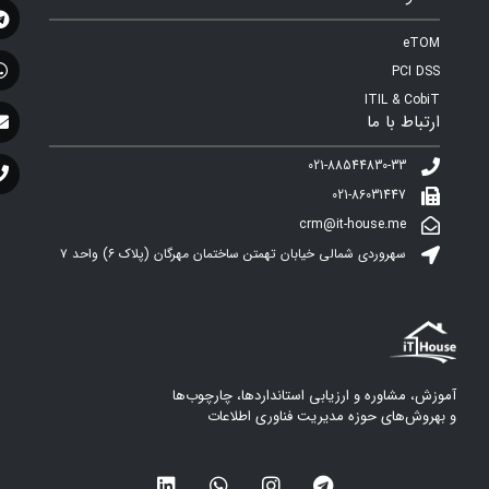
eTOM
PCI DSS
ITIL & CobiT
ارتباط با ما
021-88544830-33
021-86031447
crm@it-house.me
سهروردی شمالی خیابان تهمتن ساختمان مهرگان (پلاک ۶)‌ واحد ۷
آموزش، مشاوره و ارزیابی استانداردها، چارچوب‌ها
و بهروش‌های حوزه مدیریت فناوری اطلاعات