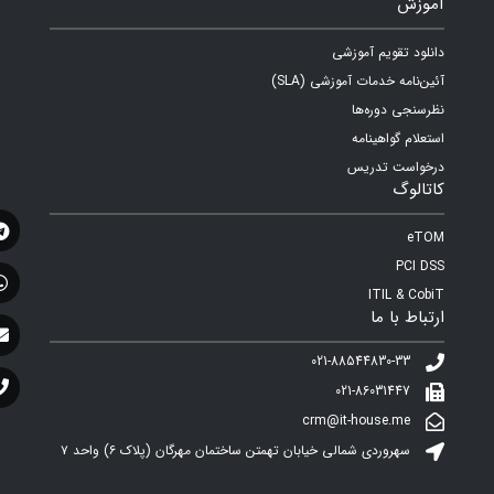
آموزش
دانلود تقویم آموزشی
آئین‌نامه خدمات آموزشی (SLA)
نظرسنجی دوره‌ها
استعلام گواهینامه
درخواست تدریس
کاتالوگ
eTOM
PCI DSS
ITIL & CobiT
ارتباط با ما
021-88544830-33
021-86031447
crm@it-house.me
سهروردی شمالی خیابان تهمتن ساختمان مهرگان (پلاک ۶)‌ واحد ۷