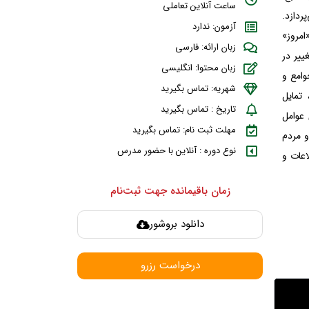
ساعت آنلاین تعاملی
پردازد.
آزمون: ندارد
امروز»
زبان ارائه: فارسی
ییر در
زبان محتوا: انگلیسی
وامع و
شهریه: تماس بگیرید
تمایل
تاریخ : تماس بگیرید
عوامل
مهلت ثبت نام: تماس بگیرید
و مردم
نوع دوره : آنلاین با حضور مدرس
اعات و
زمان باقیمانده جهت ثبت‌نام
دانلود بروشور
درخواست رزرو