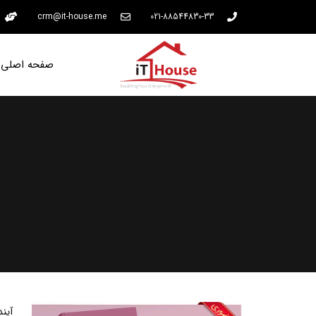
crm@it-house.me
021-88544830-33
صفحه اصلی