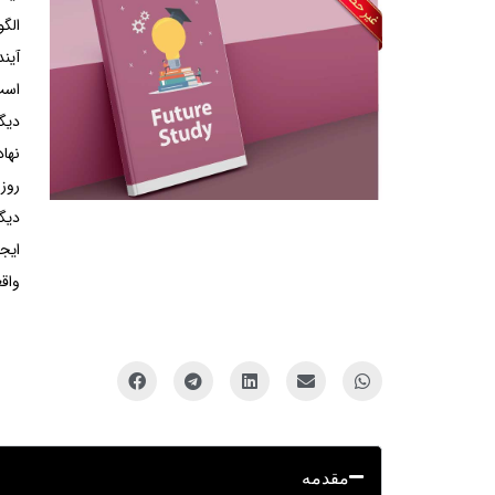
الگو
آین
است.
دیگ
نها
روز
دیگر
ایجا
واقع
مقدمه