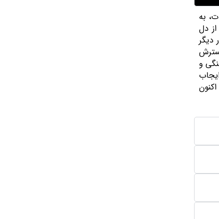
بات، به
از دل
 دیگر
گسترش
نگی و
ایجاب
اکنون