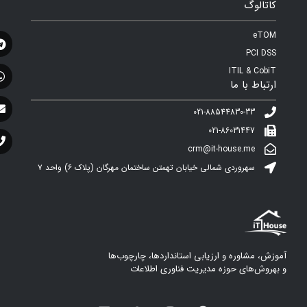
کاتالوگ
eTOM
PCI DSS
ITIL & CobiT
ارتباط با ما
021-88544830-33
021-86031447
crm@it-house.me
سهروردی شمالی خیابان تهمتن ساختمان مهرگان (پلاک ۶)‌ واحد ۷
آموزش، مشاوره و ارزیابی استانداردها، چارچوب‌ها
و بهروش‌های حوزه مدیریت فناوری اطلاعات