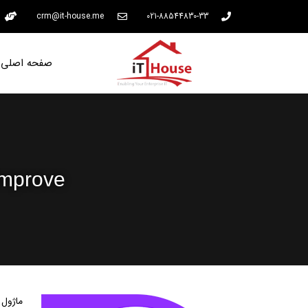
crm@it-house.me
021-88544830-33
صفحه اصلی
 Improve