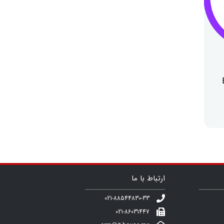
ارتباط با ما
021-88544830-33
021-86031447