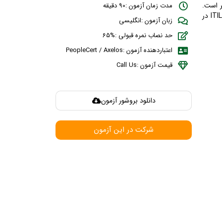
 است.
مدت زمان آزمون :90 دقیقه
افراد می توانند درک و کاربرد خود را از مفاهیم کلیدی تحت پوشش پنج روش مدیریت ITIL در
زبان آزمون :انگلیسی
حد نصاب نمره قبولی :%65
اعتباردهنده آزمون :PeopleCert / Axelos
قیمت آزمون :Call Us
دانلود بروشور آزمون
شرکت در این آزمون