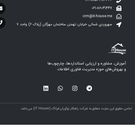
021-86031447
crm@it-house.me
سهروردی شمالی خیابان تهمتن ساختمان مهرگان (پلاک ۶)‌ واحد ۷
آموزش، مشاوره و ارزیابی استانداردها، چارچوب‌ها
و بهروش‌های حوزه مدیریت فناوری اطلاعات
مامی حقوق این سایت متعلق به شرکت راهکار نوآوران فرتاک (IT House) می باشد.