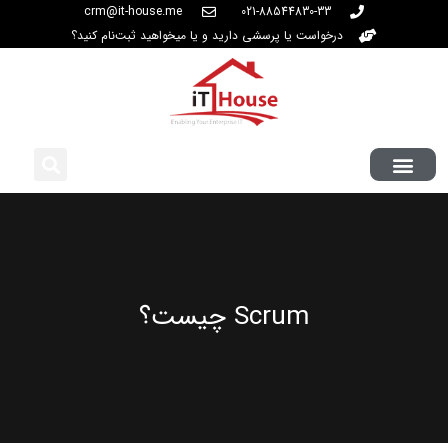
crm@it-house.me
021-88544830-33
درخواست یا پرسشی دارید و یا میخواهید ثبت‌نام کنید؟
Scrum چیست؟