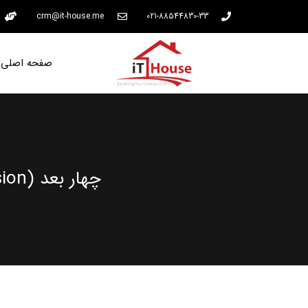
crm@it-house.me
021-88544830-33
صفحه اصلی
چهار بعد (Dimension‌) تعریف شده در ITIL4# چه هستند (بخش دوم)؟‌